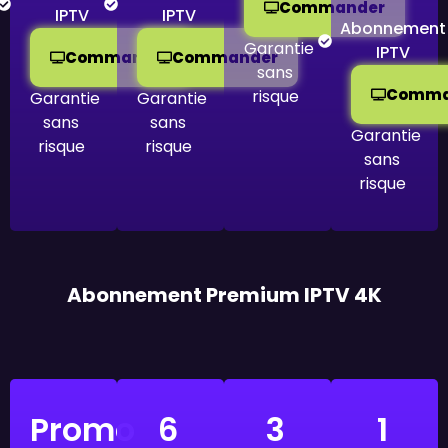
Commander
IPTV
IPTV
Abonnement
Garantie
IPTV
Commander
Commander
sans
Comma
risque
Garantie
Garantie
sans
sans
Garantie
risque
risque
sans
risque
Abonnement Premium IPTV 4K
Promo
6
3
1