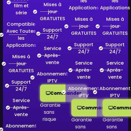
les
les
Mises à
film et
Applications
Applications
jour
série
GRATUITES
Mises à
Mises à
Compatible
jour
jour
Support
Avec Toutes
GRATUITES
GRATUITES
24/7
les
Support
Support
Applications
Service
24/7
24/7
Après-
Mises à
vente
Service
Service
jour
Après-
Après-
GRATUITES
Abonnement
vente
vente
IPTV
Support
Abonnement
Abonnement
24/7
Commander
IPTV
IPTV
Service
Garantie
Après-
Commander
Comma
sans
vente
risque
Garantie
Garantie
Abonnement
sans
sans