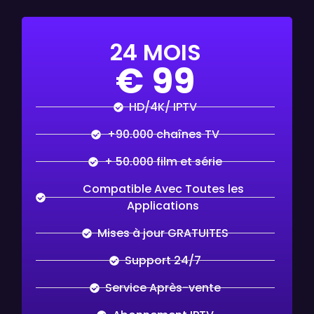
24 MOIS
€ 99
HD/4K/ IPTV
+90.000 chaînes TV
+ 50.000 film et série
Compatible Avec Toutes les
Applications
Mises à jour GRATUITES
Support 24/7
Service Après-vente