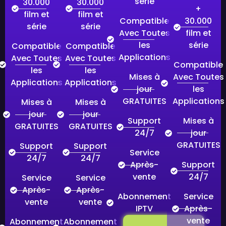
série
30.000
30.000
+
film et
film et
30.000
Compatible
série
série
film et
Avec Toutes
série
les
Compatible
Compatible
Applications
Avec Toutes
Avec Toutes
Compatible
les
les
Avec Toutes
Mises à
Applications
Applications
les
jour
Applications
GRATUITES
Mises à
Mises à
jour
jour
Mises à
Support
GRATUITES
GRATUITES
jour
24/7
GRATUITES
Support
Support
Service
24/7
24/7
Support
Après-
24/7
vente
Service
Service
Après-
Après-
Service
Abonnement
vente
vente
Après-
IPTV
vente
Abonnement
Abonnement