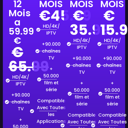
12
MOIS
MOIS
MOIS
€45.99
€
€
Mois
a
35.99
15.
HD/4K/
59.99
IPTV
€
HD/4K/
HD/4K/
+90.000
€
IPTV
IPTV
chaînes
TV
+90.000
+90.000
65.99
chaînes
chaînes
+
TV
TV
50.000
HD/4K/
film et
+
+
IPTV
série
50.000
50.000
+90.000
film et
film et
Compatible
chaînes
série
série
Avec Toutes
TV
les
Compatible
Compatible
+
Applications
Avec Toutes
Avec Toutes
50.000