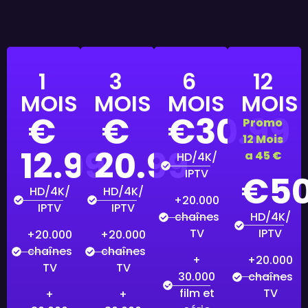
1
3
6
12
MOIS
MOIS
MOIS
MOIS
€
€
€30.99
Promo
12 Mois
12.99
20.99
a 45 €
HD/4K/
IPTV
€50
HD/4K/
HD/4K/
+20.000
IPTV
IPTV
HD/4K/
chaînes
IPTV
TV
+20.000
+20.000
chaînes
chaînes
+20.000
+
TV
TV
chaînes
30.000
TV
film et
+
+