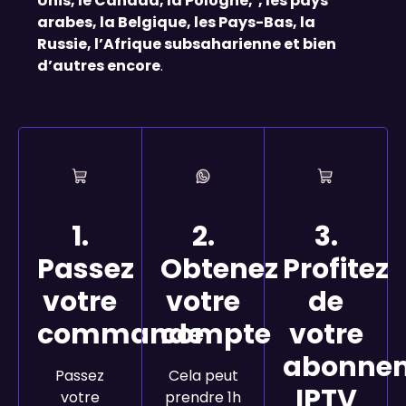
Unis, le Canada, la Pologne, , les pays
arabes, la Belgique, les Pays-Bas, la
Russie, l’Afrique subsaharienne et bien
d’autres encore
.
1.
2.
3.
Passez
Obtenez
Profitez
votre
votre
de
commande
compte
votre
abonne
Passez
Cela peut
IPTV
votre
prendre 1h