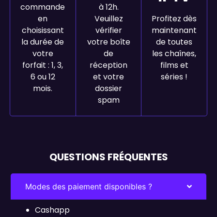
commande
à 12h.
en
Veuillez
Profitez dès
choisissant
vérifier
maintenant
la durée de
votre boîte
de toutes
votre
de
les chaînes,
forfait : 1, 3,
réception
films et
6 ou 12
et votre
séries !
mois.
dossier
spam
QUESTIONS FRÉQUENTES
Modes des paiement disponibles ?
Cashapp